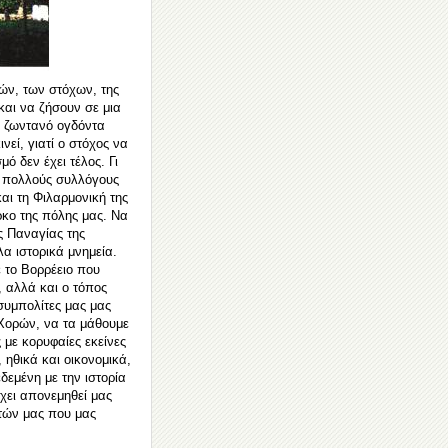
ών, των στόχων, της
αι να ζήσουν σε μια
 ζωντανό ογδόντα
νεί, γιατί ο στόχος να
μό δεν έχει τέλος. Γι
α πολλούς συλλόγους
αι τη Φιλαρμονική της
κο της πόλης μας. Να
ς Παναγίας της
α ιστορικά μ
νημεία.
 το Βορρέειο που
, αλλά και ο τόπος
 συμπολίτες μας μας
 Χορών, να τα μάθουμε
 με κορυφαίες εκείνες
 ηθικά και οικονομικά,
δεμένη με την ιστορία
ει απονεμηθεί μας
ιτών μας που μας