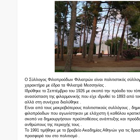
Ο Σύλλογος Φιλοπροόδων Φιλιατρών είναι πολιτιστικός σύλλο
χαρακτήρα με έδρα τα Φιλιατρά Μεσσηνίας .
Ιδρύθηκε το Σεπτέμβριο του 1926 με σκοπό την πρόοδο του τόπ
ανασύσταση της φιλαρμονικής που είχε ιδρυθεί το 1893 από το
αλλά στη συνέχεια διαλύθηκε .
Είναι από τους μακροβιότερους πολιτιστικούς συλλόγους , δ
φιλοπρόοδων που αγωνίστηκαν με ελάχιστη ή καθόλου κρατι
σκοπό να δημιουργήσουν προϋποθέσεις ανάπτυξης και προόδο
ανθρώπους της περιοχής τους .
Το 1991 τιμήθηκε με το βραβείο Ακαδημίας Αθηνών για τις δραστ
προσφορά του στο πολιτισμό .