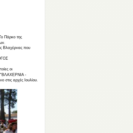
Το Πάρκο της
ων.
της Βλαχέρνας που
ΛΟΓΟΣ
οίες οι
λο "ΒΛΑΧΕΡΝΙΑ -
 στις αρχές Ιουλίου.