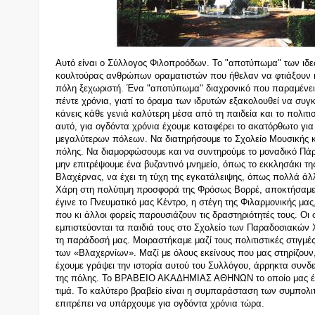
Αυτό είναι ο Σύλλογος Φιλοπροόδων. Το "αποτύπωμα" των ιδε
κουλτούρας ανθρώπων οραματιστών που ήθελαν να φτιάξουν κ
πόλη ξεχωριστή. Ένα "αποτύπωμα" διαχρονικό που παραμένει
πέντε χρόνια, γιατί το όραμα των ιδρυτών εξακολουθεί να συγκι
κάνεις κάθε γενιά καλύτερη
μ
έσα από τη παιδεία και το πολιτισ
αυτό, για ογδόντα χρόνια έχουμε καταφέρει το ακατόρθωτο γι
μεγαλύτερων πόλεων. Να διατηρήσουμε το Σχολείο Μουσικής κ
πόλης. Να διαμορφώσουμε και να συντηρούμε το μοναδικό Πάρ
μην επιτρέψουμε ένα βυζαντινό μνημείο, όπως το εκκλησάκι τη
Βλαχέρνας, να έχει τη τύχη της εγκατάλειψης, όπως πολλά άλλ
Χάρη στη πολύτιμη προσφορά της Φρόσως Βορρέ, αποκτήσαμε
έγινε το Πνευματικό μας Κέντρο, η στέγη της Φιλαρμονικής μας
που κι άλλοι φορείς παρουσιάζουν τις δραστηριότητές τους. Οι
εμπιστεύονται τα παιδιά τους στο Σχολείο των Παραδοσιακών
τη παράδοσή μας. Μοιραστήκαμε μαζί τους πολιτιστικές στιγμές
των «Βλαχερνίων». Μαζί με όλους εκείνους που μας στηρίζουν,
έχουμε γράψει την ιστορία αυτού του Συλλόγου, άρρηκτα συνδε
της πόλης. Το ΒΡΑΒΕΙΟ ΑΚΑΔΗΜΙΑΣ ΑΘΗΝΩΝ το οποίο μας έχ
τιμά. Το καλύτερο βραβείο είναι η συμπαράσταση των συμπολ
επιτρέπει να υπάρχουμε για ογδόντα χρόνια τώρα.