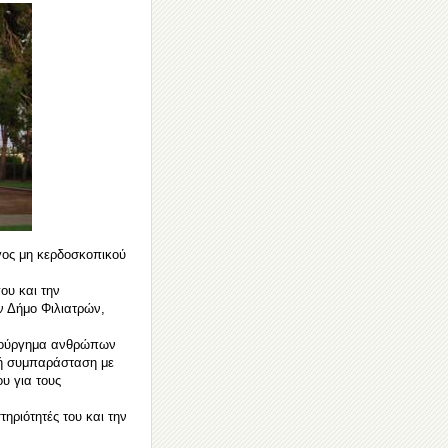
γος μη κερδοσκοπικού
ου και την
ν Δήμο Φιλιατρών,
ημιούργημα ανθρώπων
κή συμπαράσταση με
υ για τους
ηριότητές του και την