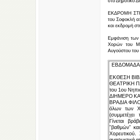
στο Δημοτικό Δ
ΕΚΔΡΟΜΗ ΣΤΗΝ
του Σοφοκλή απ
και εκδρομή στ
Εμφάνιση των
Χορών του Μο
Αυγούστου του 
ΕΒΔΟΜΑΔΑ
ΕΚΘΕΣΗ ΒΙΒ
ΘΕΑΤΡΙΚΗ ΠΑ
του 1ου Νηπι
ΔΙΗΜΕΡΟ ΚΑΛ
ΒΡΑΔΙΑ ΦΙΛΟΞ
όλων των Χ
(συμμετέχει
Γίνεται βρά
"βαθμών" κα
Χορευτικού.
αναψυκτικά α