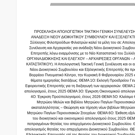
/////////////////////////////////////////////////////////////////////////////////////////////
ΠΡΟΣΚΛΗΣΗ ΑΠΟΛΟΓΙΣΤΙΚΗ ΤΑΚΤΙΚΗ ΓΕΝΙΚΗ ΣΥΝΕΛΕΥΣΗ 
ΑΝΑΔΕΙΞΗ ΝΕΟΥ ΔΙΟΙΚΗΤΙΚΟΥ ΣΥΜΒΟΥΛΙΟΥ ΚΑΙ ΕΞΕΛΕΓΚΤ
Σύλλογος Φιλοπροόδων Φιλιατρών καλεί τα μέλη του σε: Απολογι
Συνέλευση και Αρχαιρεσίες για ανάδειξη Νέου Διοικητικού Συμβου
Επιτροπής λόγω εναρμόνισης με το Νέο Καταστατικό του Συλλ
ΟΡΓΑΝΑ ΔΙΟΙΚΗΣΗΣ ΚΑΙ ΕΛΕΓΧΟΥ – ΑΡΧΑΙΡΕΣΙΕΣ ΟΡΓΑΝΩΝ – 
ΚΑΤΑΣΤΑΤΙΚΟΥ). Η Απολογιστική Τακτική Γενική Συνέλευση και οι αρ
Νέου Διοικητικού Συμβουλίου και Εξελεγκτικής Επιτροπής θα π
Βορρέειο Πνευματικό Κέντρο, την Κυριακή 8 Φεβρουαρίου 2025 κα
θέματα ημερησίας διατάξεως: ΘΕΜΑ 1Ο: Εκλογή Προεδρείου Γεν
Εφορευτικής Επιτροπής για τη διεξαγωγή των αρχαιρεσιών. ΘΕΜΑ 2
απολογισμού, έτους 2025 ΘΕΜΑ 3Ο: Έγκριση Οικονομικού απολογ
4Ο: Έγκριση Προϋπολογισμού, έτους 2026 ΘΕΜΑ 5Ο: Κλείσιμο 
Μητρώου Μελών και Βιβλίου Μητρώου Παγίων Περιουσιακών
ακαταλληλότητας – Θεώρηση και τήρηση νέων βιβλίων Μητρώου
Μητρώου Παγίων Περιουσιακών Στοιχείων. ΘΕΜΑ 6Ο: Έκθεση εξελε
του διοικητικού και οικονομικού απολογισμού έτους 2025 ΘΕ
πεπραγμένων θητείας του απερχόμενου Διοικητικού Συμβουλίου.
απολογισμός θητείας του απερχόμενου Διοικητικού Συμβουλίου. Θ
Εξελεγκτικής Επιτροπής επί της θητείας του Διοικητικού Συμβουλ