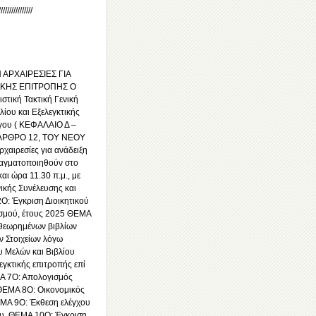
////////////////
ΑΡΧΑΙΡΕΣΙΕΣ ΓΙΑ
ΙΚΗΣ ΕΠΙΤΡΟΠΗΣ Ο
στική Τακτική Γενική
λίου και Εξελεγκτικής
όγου ( ΚΕΦΑΛΑΙΟ Δ –
ΑΡΘΡΟ 12, ΤΟΥ ΝΕΟΥ
χαιρεσίες για ανάδειξη
ραγματοποιηθούν στο
ι ώρα 11.30 π.μ., με
ικής Συνέλευσης και
Ο: Έγκριση Διοικητικού
ισμού, έτους 2025 ΘΕΜΑ
θεωρημένων βιβλίων
 Στοιχείων λόγω
 Μελών και Βιβλίου
γκτικής επιτροπής επί
ΜΑ 7Ο: Απολογισμός
 ΘΕΜΑ 8Ο: Οικονομικός
ΕΜΑ 9Ο: Έκθεση ελέγχου
ίου. ΘΕΜΑ 10Ο: Έγκριση