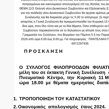
πεπραγμένων και οικονομικού απολογισμού επί της θητείας του Δι
ΘΕΜΑ 11Ο: Εκλογή νέου Διοικητικού Συμβουλίου και Εξελεγκτικής 
για την ανάδειξη νέου Διοικητικού Συμβουλίου θα αρχίσει αμέσως με
Συνέλευσης και θα διαρκέσει μέχρι τις 5.00 το απόγευμα. Σε πε
απαρτίας η Γενική Συνέλευση θα πραγματοποιηθεί την Κυριακή 15
ίδια ώρα, στον ίδιο τόπο και με τα ίδια θέματα. Όσοι επιθυμούν 
Συμβούλου παρακαλούνται να το δηλώσουν με αίτησή τους στην 
Γραμματέα του Συλλόγου, στο Βορρέειο την Πέμπτη 5 ή την Παρ
2026 από ώρα 6.00 έως 8.00 μμ. Για πληροφορίες : ΠΑΝΤΕΛΑΚΗ
6972297936
Π Ρ Ο Σ Κ Λ Η Σ Η
Ο ΣΥΛΛΟΓΟΣ ΦΙΛΟΠΡΟΟΔΩΝ ΦΙΛΙΑΤΡ
μέλη του σε έκτακτη Γενική Συνέλευση
Πνευματικό Κέντρο, την Κυριακή 11 Μ
ώρα 18.00 με θέματα ημερησίας διατά
1.
ΤΡΟΠΟΠΟΙΗΣΗ ΤΟΥ ΚΑΤΑΣΤΑΤΙΚΟΥ
2.
Οικονομικός απολογισμός έτους 2024.