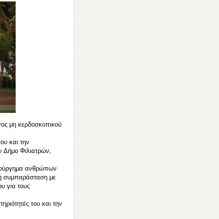
γος μη κερδοσκοπικού
ου και την
ν Δήμο Φιλιατρών,
ημιούργημα ανθρώπων
κή συμπαράσταση με
υ για τους
ηριότητές του και την