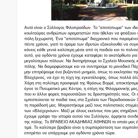
Αυτό είναι ο Σύλλογος Φιλοπροόδων. Το "αποτύπωμα" των ιδε
κουλτούρας ανθρώπων οραματιστών που ήθελαν να φτιάξουν κ
πόλη ξεχωριστή. Ένα "αποτύπωμα" διαχρονικό που παραμένει
πέντε χρόνια, γιατί το όραμα των ιδρυτών εξακολουθεί να συγκι
κάνεις κάθε γενιά καλύτερη
μ
έσα από τη παιδεία και το πολιτισ
αυτό, για ογδόντα χρόνια έχουμε καταφέρει το ακατόρθωτο γι
μεγαλύτερων πόλεων. Να διατηρήσουμε το Σχολείο Μουσικής κ
πόλης. Να διαμορφώσουμε και να συντηρούμε το μοναδικό Πάρ
μην επιτρέψουμε ένα βυζαντινό μνημείο, όπως το εκκλησάκι τη
Βλαχέρνας, να έχει τη τύχη της εγκατάλειψης, όπως πολλά άλλ
Χάρη στη πολύτιμη προσφορά της Φρόσως Βορρέ, αποκτήσαμε
έγινε το Πνευματικό μας Κέντρο, η στέγη της Φιλαρμονικής μας
που κι άλλοι φορείς παρουσιάζουν τις δραστηριότητές τους. Οι
εμπιστεύονται τα παιδιά τους στο Σχολείο των Παραδοσιακών
τη παράδοσή μας. Μοιραστήκαμε μαζί τους πολιτιστικές στιγμές
των «Βλαχερνίων». Μαζί με όλους εκείνους που μας στηρίζουν,
έχουμε γράψει την ιστορία αυτού του Συλλόγου, άρρηκτα συνδε
της πόλης. Το ΒΡΑΒΕΙΟ ΑΚΑΔΗΜΙΑΣ ΑΘΗΝΩΝ το οποίο μας έχ
τιμά. Το καλύτερο βραβείο είναι η συμπαράσταση των συμπολ
επιτρέπει να υπάρχουμε για ογδόντα χρόνια τώρα.