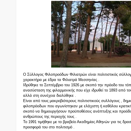
Ο Σύλλογος Φιλοπροόδων Φιλιατρών είναι πολιτιστικός σύλλο
χαρακτήρα με έδρα τα Φιλιατρά Μεσσηνίας .
Ιδρύθηκε το Σεπτέμβριο του 1926 με σκοπό την πρόοδο του τόπ
ανασύσταση της φιλαρμονικής που είχε ιδρυθεί το 1893 από το
αλλά στη συνέχεια διαλύθηκε .
Είναι από τους μακροβιότερους πολιτιστικούς συλλόγους , δ
φιλοπρόοδων που αγωνίστηκαν με ελάχιστη ή καθόλου κρατι
σκοπό να δημιουργήσουν προϋποθέσεις ανάπτυξης και προόδο
ανθρώπους της περιοχής τους .
Το 1991 τιμήθηκε με το βραβείο Ακαδημίας Αθηνών για τις δραστ
προσφορά του στο πολιτισμό .