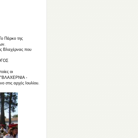
Το Πάρκο της
ων.
της Βλαχέρνας που
ΛΟΓΟΣ
οίες οι
λο "ΒΛΑΧΕΡΝΙΑ -
 στις αρχές Ιουλίου.