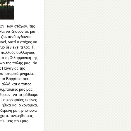
ών, των στόχων, της
αι να ζήσουν σε μια
 ζωντανό ογδόντα
νεί, γιατί ο στόχος να
μό δεν έχει τέλος. Γι
α πολλούς συλλόγους
αι τη Φιλαρμονική της
κο της πόλης μας. Να
ς Παναγίας της
α ιστορικά μ
νημεία.
 το Βορρέειο που
, αλλά και ο τόπος
 συμπολίτες μας μας
 Χορών, να τα μάθουμε
 με κορυφαίες εκείνες
 ηθικά και οικονομικά,
δεμένη με την ιστορία
ει απονεμηθεί μας
ιτών μας που μας